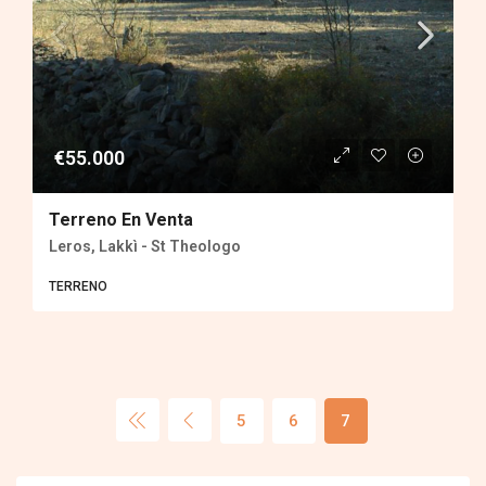
€55.000
Terreno En Venta
Leros, Lakkì - St Theologo
TERRENO
5
6
7