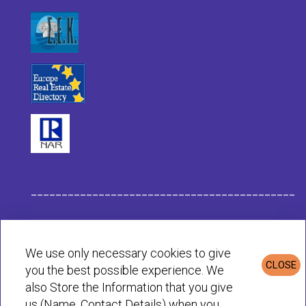
___________________________________________
Datos de la Empresa Habit
We use only necessary cookies to give
CLOSE
you the best possible experience. We
Política de Privacidad & Cookies
also Store the Information that you give
us (Name, Contact Details) when you