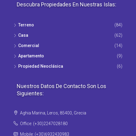
Descubra Propiedades En Nuestras Islas:
Terreno
(84)
Casa
(62)
Comercial
(14)
Apartamento
(9)
Propiedad Νeoclásica
(6)
Nuestros Datos De Contacto Son Los
Siguientes:
Aghia Marina, Leros, 85400, Grecia
Office: (+30)2247028180
Mobile: (+30)6932430983