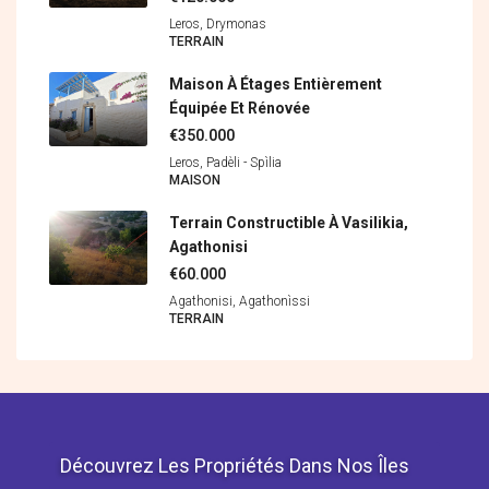
Leros, Drymonas
ΤERRAIN
Maison À Étages Entièrement
Équipée Et Rénovée
€350.000
Leros, Padèli - Spìlia
MAISON
Terrain Constructible À Vasilikia,
Agathonisi
€60.000
Agathonisi, Agathonìssi
ΤERRAIN
Découvrez Les Propriétés Dans Nos Îles