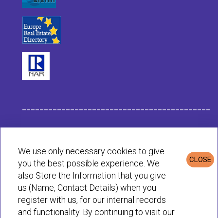
___________________________________________
Données de l'Entreprise Habit
We use only necessary cookies to give
CLOSE
you the best possible experience. We
Politique de Confidentialité et de Cookies
also Store the Information that you give
us (Name, Contact Details) when you
register with us, for our internal records
© Habit 2001-2025 All rights reserved
and functionality. By continuing to visit our