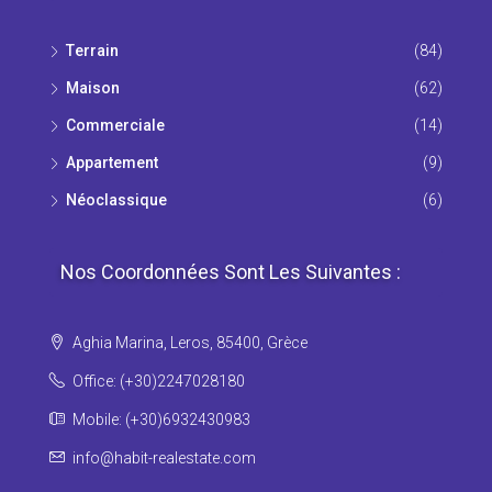
Τerrain
(84)
Maison
(62)
Commerciale
(14)
Appartement
(9)
Νéoclassique
(6)
Nos Coordonnées Sont Les Suivantes :
Aghia Marina, Leros, 85400, Grèce
Office: (+30)2247028180
Mobile: (+30)6932430983
info@habit-realestate.com