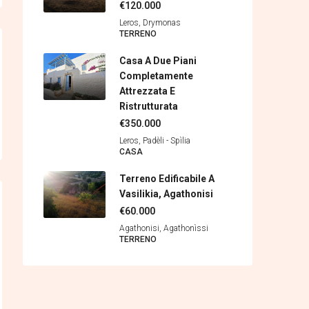
€120.000
Leros, Drymonas
TERRENΟ
Casa A Due Piani
Completamente
Attrezzata E
Ristrutturata
€350.000
Leros, Padèli - Spìlia
CASA
Terreno Edificabile A
Vasilikia, Agathonisi
€60.000
Agathonisi, Agathonìssi
TERRENΟ