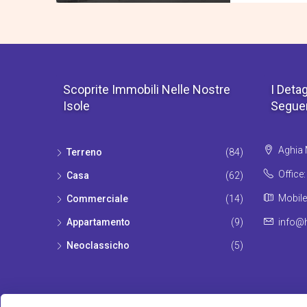
Scoprite Immobili Nelle Nostre
I Detag
Isole
Seguen
Aghia M
Terrenο
(84)
Office
Casa
(62)
Mobile
Commerciale
(14)
Appartamento
(9)
info@h
Νeoclassicho
(5)