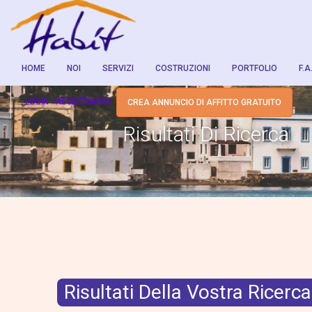
HOME
NOI
SERVIZI
COSTRUZIONI
PORTFOLIO
F.A
LOGIN
REGISTRARSI
CREA ANNUNCIO DI AFFITTO GRATUITO
Risultati Di Ricerca
Risultati Della Vostra Ricerca