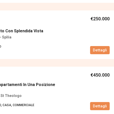
€250.000
o Con Splendida Vista
- Spìlia
O
Dettagli
€450.000
partamenti In Una Posizione
- St Theologo
, CASA, COMMERCIALE
Dettagli