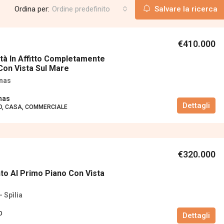
Ordina per:
Ordine predefinito
Salvare la ricerca
€410.000
tà In Affitto Completamente
Con Vista Sul Mare
nas
nas
Dettagli
, CASA, COMMERCIALE
€320.000
o Al Primo Piano Con Vista
- Spìlia
O
Dettagli