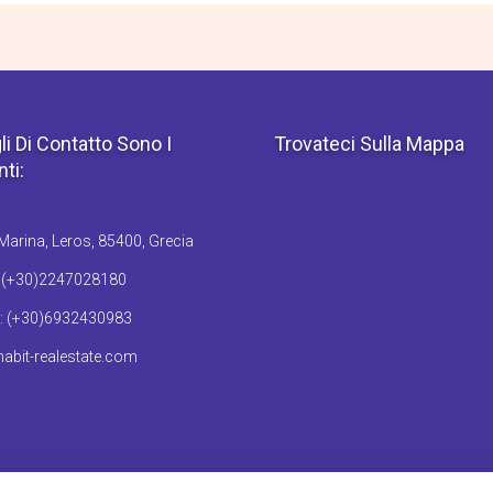
li Di Contatto Sono I
Trovateci Sulla Mappa
ti:
arina, Leros, 85400, Grecia
: (+30)2247028180
: (+30)6932430983
abit-realestate.com