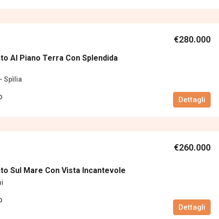
€280.000
o Al Piano Terra Con Splendida
- Spìlia
O
Dettagli
€260.000
o Sul Mare Con Vista Incantevole
ni
O
Dettagli