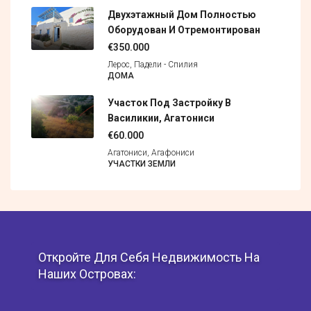
Двухэтажный Дом Полностью
Оборудован И Отремонтирован
€350.000
Лерос, Падели - Спилия
ДОМА
Участок Под Застройку В
Василикии, Агатониси
€60.000
Агатониси, Агафониси
УЧАСТКИ ЗЕМЛИ
Откройте Для Себя Недвижимость На
Наших Островах: