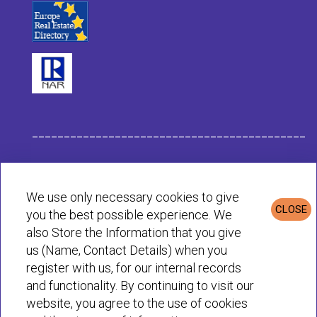
___________________________________________
Данные компании Habit
We use only necessary cookies to give
CLOSE
you the best possible experience. We
Политика конфиденциальности и cookie
also Store the Information that you give
us (Name, Contact Details) when you
register with us, for our internal records
© Habit 2001-2025 All rights reserved
and functionality. By continuing to visit our
website, you agree to the use of cookies