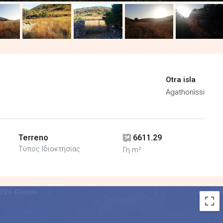
Otra isla
Agathonìssi
Terreno
6611.29
Τύπος Ιδιοκτησίας
Γη m²