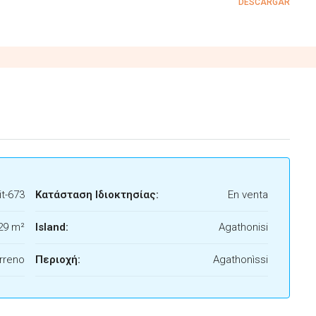
DESCARGAR
t-673
Κατάσταση Ιδιοκτησίας:
En venta
29 m²
Island:
Agathonisi
rreno
Περιοχή:
Agathonìssi