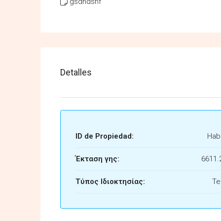
gsdhdshf
Detalles
ID de Propiedad:
Habi
Έκταση γης:
6611.
Τύπος Ιδιοκτησίας:
Te