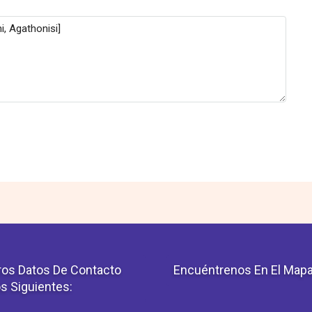
os Datos De Contacto
Encuéntrenos En El Map
s Siguientes: