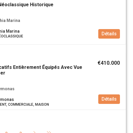
Néoclassique Historique
hia Marina
hia Marina
Détails
ÉOCLASSIQUE
€410.000
catifs Entièrement Équipés Avec Vue
Mer
rymonas
Détails
rymonas
NT, COMMERCIALE, MAISON