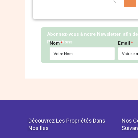
1
Abonnez-vous à notre Newsletter, afin d
Promotions.
Nom
Email
Découvrez Les Propriétés Dans
Nos C
Nos Îles
Suivan