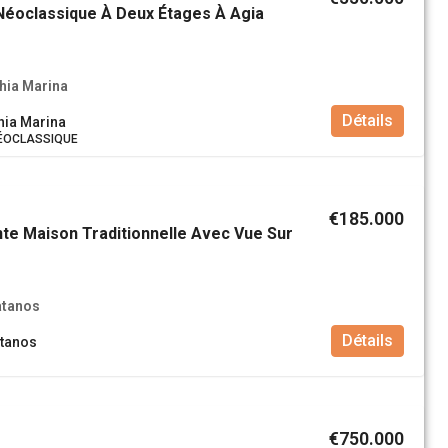
Néoclassique À Deux Étages À Agia
hia Marina
Détails
hia Marina
ÉOCLASSIQUE
€185.000
te Maison Traditionnelle Avec Vue Sur
àtanos
Détails
àtanos
€750.000