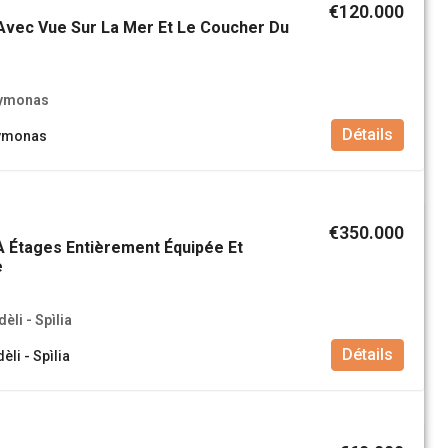
€120.000
Avec Vue Sur La Mer Et Le Coucher Du
rymonas
Détails
rymonas
€350.000
 Étages Entièrement Équipée Et
e
èli - Spìlia
Détails
èli - Spìlia