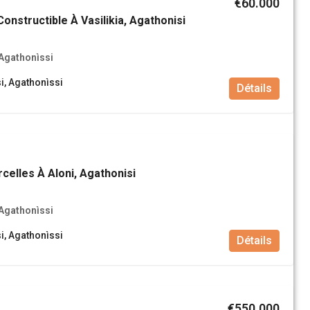
€60.000
Constructible À Vasilikia, Agathonisi
 Agathonìssi
i, Agathonìssi
Détails
celles À Aloni, Agathonisi
 Agathonìssi
i, Agathonìssi
Détails
€550.000