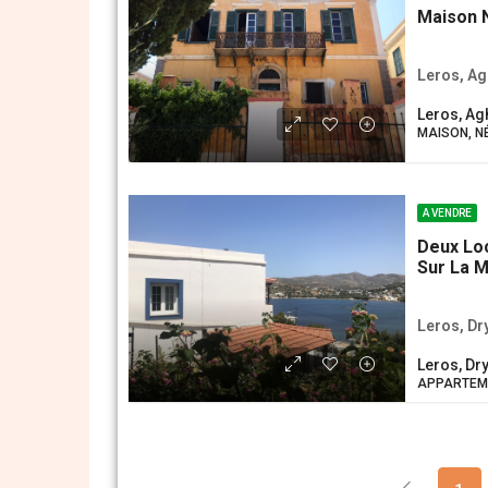
Maison 
Leros, Ag
Leros, Ag
MAISON, Ν
A VENDRE
Deux Lo
Sur La 
Leros, D
Leros, D
APPARTEME