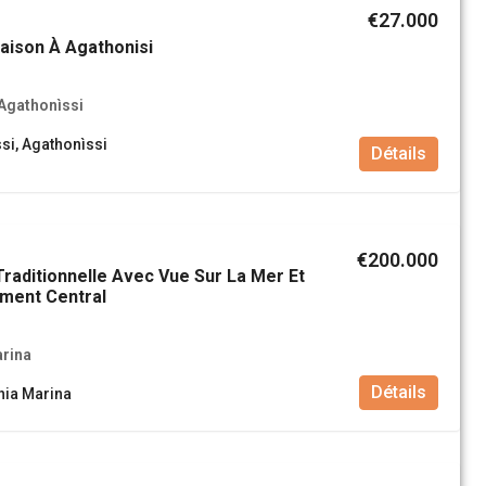
€27.000
aison À Agathonisi
 Agathonìssi
si, Agathonìssi
Détails
€200.000
raditionnelle Avec Vue Sur La Mer Et
ment Central
arina
Détails
hia Marina