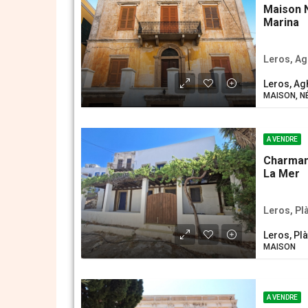
Maison 
Marina
Leros, Ag
Leros, Ag
MAISON, Ν
A VENDRE
Charman
La Mer
Leros, Pl
Leros, Pl
MAISON
A VENDRE