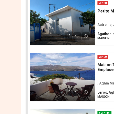
VENDU
Petite M
Autre Île,
Agathonis
MAISON
VENDU
Maison T
Emplace
, Aghia M
Leros, Ag
MAISON
A VENDRE