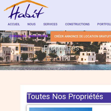
ACCUEIL
NOUS
SERVICES
CONSTRUCTIONS
PORTFOL
CONNEXION
ENREGISTRER
CRÉER ANNONCE DE LOCATION GRATUI
Propriértés
Toutes Nos Propriétés