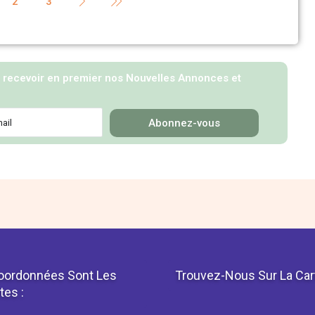
2
3
e recevoir en premier nos Nouvelles Annonces et
Abonnez-vous
oordonnées Sont Les
Trouvez-Nous Sur La Car
tes :