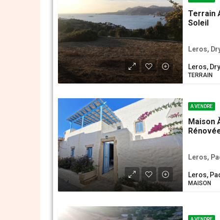
Terrain 
Soleil
Leros, D
Leros, D
ΤERRAIN
A VENDRE
Maison À
Rénové
Leros, Pad
Leros, Pad
MAISON
A VENDRE