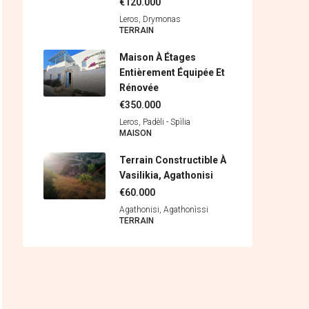
€120.000
Leros, Drymonas
ΤERRAIN
Maison À Étages
Entièrement Équipée Et
Rénovée
€350.000
Leros, Padèli - Spìlia
MAISON
Terrain Constructible À
Vasilikia, Agathonisi
€60.000
Agathonisi, Agathonìssi
ΤERRAIN