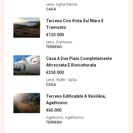
Leros, Aghia Marina
CASA
Terreno Con Vista Sul Mare E
Tramonto
€120.000
Leros, Drymonas
TERRENΟ
Casa A Due Piani Completamente
Attrezzata E Ristrutturata
€350.000
Leros, Padèli - Spìlia
CASA
Terreno Edificabile A Vasilikia,
Agathonisi
€60.000
Agathonisi, Agathonìssi
TERRENΟ