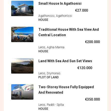
Small House In Agathonisi
€27.000
Agathonissi, Agathonìssi
HOUSE
Traditional House With Sea View And
Central Location
€200.000
Leros, Aghia Marina
HOUSE
Land With Sea And Sun Set Views
€120.000
Leros, Drymonas
PLOT OF LAND
Two-Storey House Fully Equipped
And Renovated
€350.000
Leros, Padèli - Spìlia
HOUSE