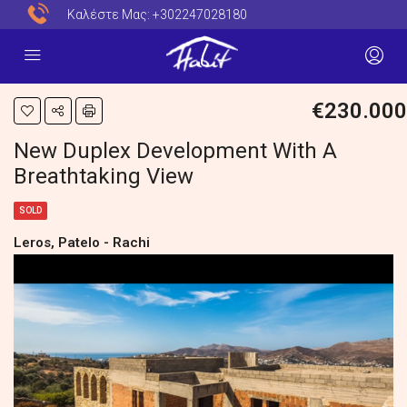
Καλέστε Μας:
+302247028180
€230.000
New Duplex Development With A
Breathtaking View
SOLD
Leros, Patelo - Rachi